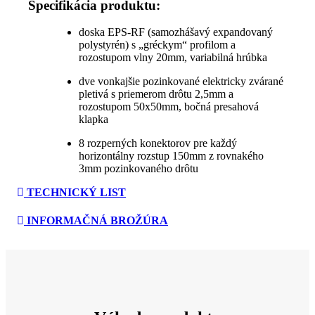
Špecifikácia produktu:
doska EPS-RF (samozhášavý expandovaný
polystyrén) s „gréckym“ profilom a
rozostupom vlny 20mm, variabilná hrúbka
dve vonkajšie pozinkované elektricky zvárané
pletivá s priemerom drôtu 2,5mm a
rozostupom 50x50mm, bočná presahová
klapka
8 rozperných konektorov pre každý
horizontálny rozstup 150mm z rovnakého
3mm pozinkovaného drôtu
TECHNICKÝ LIST
INFORMAČNÁ BROŽÚRA