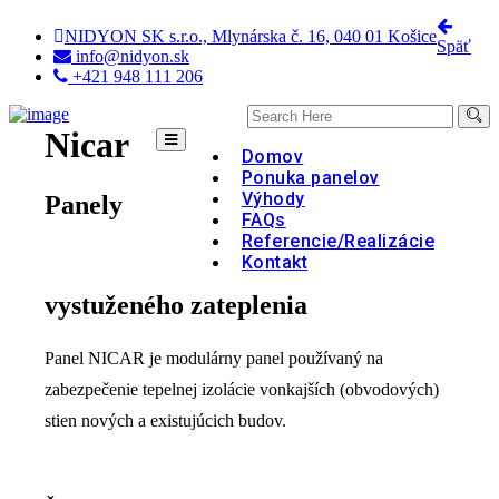
NIDYON SK s.r.o., Mlynárska č. 16, 040 01 Košice
Späť
info@nidyon.sk
+421 948 111 206
Nicar
Domov
Ponuka panelov
Výhody
Panely
FAQs
Referencie/Realizácie
Kontakt
vystuženého zateplenia
Panel NICAR je modulárny panel používaný na
zabezpečenie tepelnej izolácie vonkajších (obvodových)
stien nových a existujúcich budov.